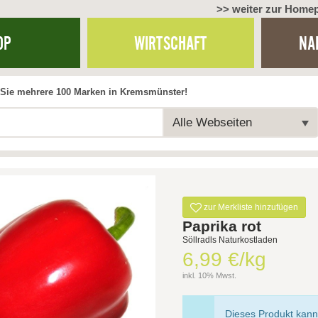
>> weiter zur Home
OP
WIRTSCHAFT
NA
Sie mehrere 100 Marken in Kremsmünster!
Alle Webseiten
zur Merkliste hinzufügen
Paprika rot
Söllradls Naturkostladen
6,99 €/kg
inkl. 10% Mwst.
Dieses Produkt kann