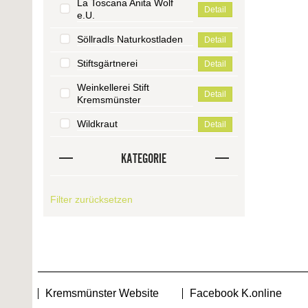
La Toscana Anita Wolf
Detail
e.U.
Söllradls Naturkostladen
Detail
Stiftsgärtnerei
Detail
Weinkellerei Stift
Detail
Kremsmünster
Wildkraut
Detail
KATEGORIE
Filter zurücksetzen
Kremsmünster Website
Facebook K.online