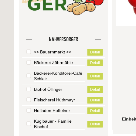
NAHVERSORGER
>> Bauernmarkt <<
Detail
Bäckerei Zöhrmühle
Detail
Bäckerei-Konditorei-Café
Detail
Schlair
Biohof Öllinger
Detail
Fleischerei Hüthmayr
Detail
Hofladen Hoffelner
Detail
Einhei
Kuglbauer - Familie
Detail
Bischof