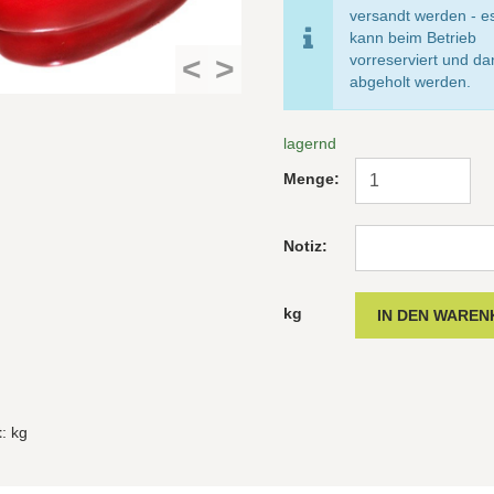
versandt werden - e
kann beim Betrieb
<
>
vorreserviert und d
abgeholt werden.
lagernd
Menge:
Notiz:
kg
t
: kg