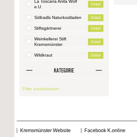
La Toscana Anita Wolf
Detail
e.U.
Söllradls Naturkostladen
Detail
Stiftsgärtnerei
Detail
Weinkellerei Stift
Detail
Kremsmünster
Wildkraut
Detail
KATEGORIE
Filter zurücksetzen
Kremsmünster Website
Facebook K.online