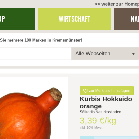
>> weiter zur Home
OP
WIRTSCHAFT
NA
Sie mehrere 100 Marken in Kremsmünster!
Alle Webseiten
zur Merkliste hinzufügen
Kürbis Hokkaido
orange
Söllradls Naturkostladen
3,39 €/kg
inkl. 10% Mwst.