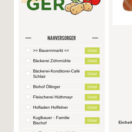
NAHVERSORGER
>> Bauernmarkt <<
Detail
Bäckerei Zöhrmühle
Detail
Bäckerei-Konditorei-Café
Detail
Schlair
Biohof Öllinger
Detail
Fleischerei Hüthmayr
Detail
Hofladen Hoffelner
Detail
Kuglbauer - Familie
Detail
Einhei
Bischof