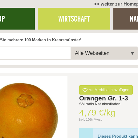
>> weiter zur Home
OP
WIRTSCHAFT
NA
Sie mehrere 100 Marken in Kremsmünster!
Alle Webseiten
zur Merkliste hinzufügen
Orangen Gr. 1-3
Söllradls Naturkostladen
4,79 €/kg
inkl. 10% Mwst.
Dieses Produkt kann