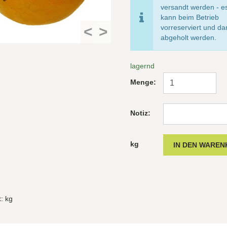
versandt werden - e
kann beim Betrieb
<
>
vorreserviert und d
abgeholt werden.
lagernd
Menge:
Notiz:
kg
t
: kg