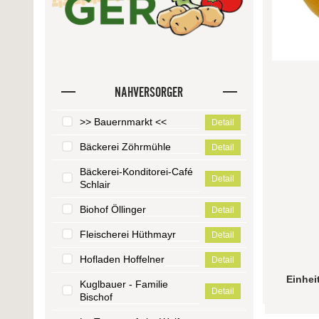
NAHVERSORGER
>> Bauernmarkt <<
Detail
Bäckerei Zöhrmühle
Detail
Bäckerei-Konditorei-Café
Detail
Schlair
Biohof Öllinger
Detail
Fleischerei Hüthmayr
Detail
Hofladen Hoffelner
Detail
Einhei
Kuglbauer - Familie
Detail
Bischof