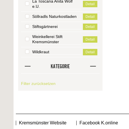
La Toscana Anita Wolf
Detail
e.U.
Söllradls Naturkostladen
Detail
Stiftsgärtnerei
Detail
Weinkellerei Stift
Detail
Kremsmünster
Wildkraut
Detail
KATEGORIE
Filter zurücksetzen
Kremsmünster Website
Facebook K.online