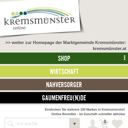
>> weiter zur Homepage der Marktgemeinde Kremsmünster:
kremsmünster.at
SHOP
WIRTSCHAFT
NAHVERSORGER
GAUMENFREU(N)DE
NAHVERSORGER
Entdecken Sie mehrere 100 Marken in Kremsmünster!
Online Bestellen - im Geschäft schneller abholen
>> Bauernmarkt <<
Detail
0
Alle Webseiten
Bäckerei Zöhrmühle
Detail