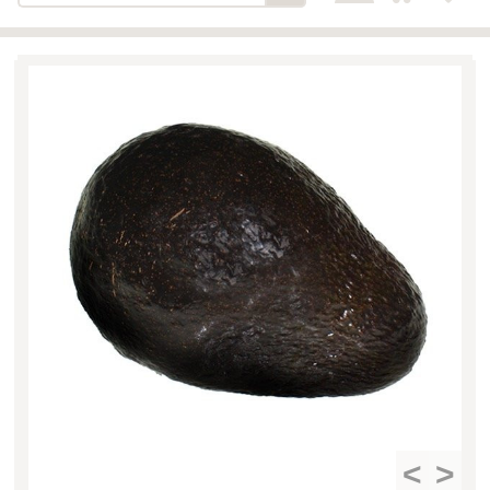
Bäckerei-Konditorei-Café
Detail
Schlair
Biohof Öllinger
Detail
Fleischerei Hüthmayr
Detail
Hofladen Hoffelner
Detail
Kuglbauer - Familie Bischof
Detail
La Toscana Anita Wolf e.U.
Detail
Söllradls Naturkostladen
Detail
Stiftsgärtnerei
Detail
Weinkellerei Stift
Detail
Kremsmünster
Wildkraut
Detail
<
>
KATEGORIE