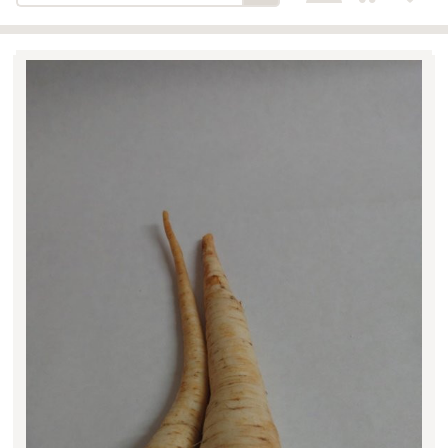
Bäckerei-Konditorei-Café
Detail
Schlair
Biohof Öllinger
Detail
Fleischerei Hüthmayr
Detail
Hofladen Hoffelner
Detail
Kuglbauer - Familie Bischof
Detail
La Toscana Anita Wolf e.U.
Detail
Söllradls Naturkostladen
Detail
Stiftsgärtnerei
Detail
Weinkellerei Stift
Detail
Kremsmünster
Wildkraut
Detail
KATEGORIE