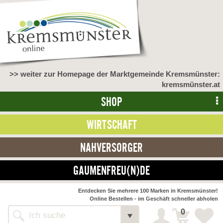
>> weiter zur Homepage der Marktgemeinde Kremsmünster:
kremsmünster.at
SHOP
WIRTSCHAFT
NAHVERSORGER
GAUMENFREU(N)DE
NAHVERSORGER
Entdecken Sie mehrere 100 Marken in Kremsmünster!
Online Bestellen - im Geschäft schneller abholen
>> Bauernmarkt <<
Detail
0
Alle Webseiten
Bäckerei Zöhrmühle
Detail