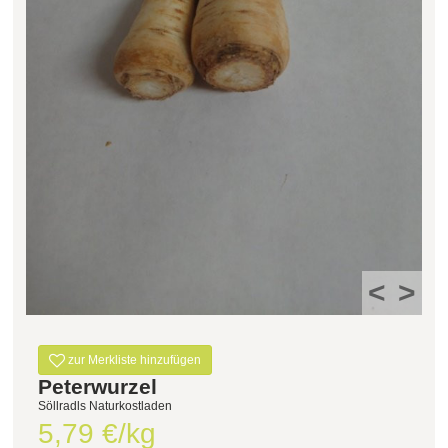
Filter zurücksetzen
<
>
zur Merkliste hinzufügen
Peterwurzel
Söllradls Naturkostladen
5,79 €/kg