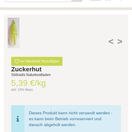
Bäckerei-Konditorei-Café
Detail
Schlair
Biohof Öllinger
Detail
Fleischerei Hüthmayr
Detail
<
>
Hofladen Hoffelner
Detail
Kuglbauer - Familie Bischof
Detail
zur Merkliste hinzufügen
La Toscana Anita Wolf e.U.
Detail
Zuckerhut
Söllradls Naturkostladen
Söllradls Naturkostladen
Detail
5,39 €/kg
Stiftsgärtnerei
Detail
inkl. 10% Mwst.
Weinkellerei Stift
Detail
Kremsmünster
Wildkraut
Dieses Produkt kann nicht versandt werden -
Detail
es kann beim Betrieb vorreserviert und
danach abgeholt werden.
KATEGORIE