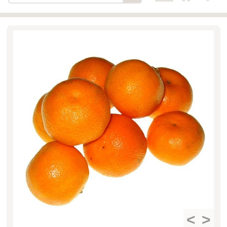
Bäckerei-Konditorei-Café
Detail
Schlair
Biohof Öllinger
Detail
Fleischerei Hüthmayr
Detail
Hofladen Hoffelner
Detail
Kuglbauer - Familie Bischof
Detail
La Toscana Anita Wolf e.U.
Detail
Söllradls Naturkostladen
Detail
Stiftsgärtnerei
Detail
Weinkellerei Stift
Detail
Kremsmünster
Wildkraut
Detail
<
>
KATEGORIE