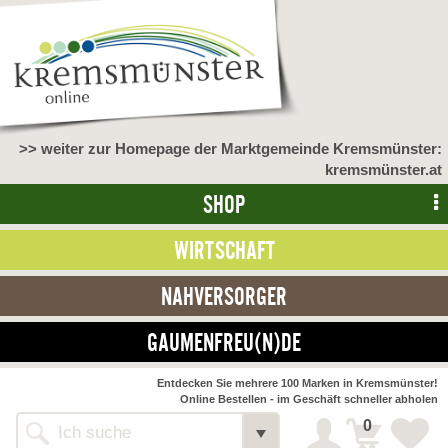
>> weiter zur Homepage der Marktgemeinde Kremsmünster:
kremsmünster.at
SHOP
WIRTSCHAFT
NAHVERSORGER
GAUMENFREU(N)DE
NAHVERSORGER
Entdecken Sie mehrere 100 Marken in Kremsmünster!
Online Bestellen - im Geschäft schneller abholen
>> Bauernmarkt <<
Detail
0
Alle Webseiten
Bäckerei Zöhrmühle
Detail