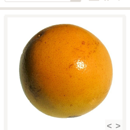
Bäckerei-Konditorei-Café
Detail
Schlair
Biohof Öllinger
Detail
Fleischerei Hüthmayr
Detail
Hofladen Hoffelner
Detail
Kuglbauer - Familie Bischof
Detail
La Toscana Anita Wolf e.U.
Detail
Söllradls Naturkostladen
Detail
Stiftsgärtnerei
Detail
Weinkellerei Stift
Detail
Kremsmünster
Wildkraut
Detail
<
>
KATEGORIE