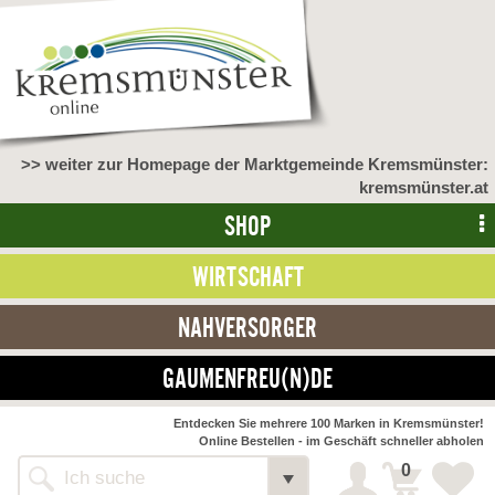
>> weiter zur Homepage der Marktgemeinde Kremsmünster:
kremsmünster.at
SHOP
WIRTSCHAFT
NAHVERSORGER
GAUMENFREU(N)DE
NAHVERSORGER
Entdecken Sie mehrere 100 Marken in Kremsmünster!
Online Bestellen - im Geschäft schneller abholen
>> Bauernmarkt <<
Detail
0
Alle Webseiten
Bäckerei Zöhrmühle
Detail