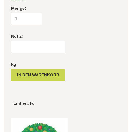
Menge:
Notiz:
kg
Einheit
: kg