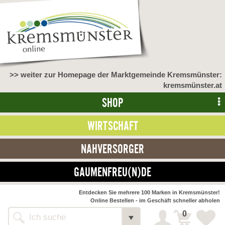
>> weiter zur Homepage der Marktgemeinde Kremsmünster:
kremsmünster.at
SHOP
WIRTSCHAFT
NAHVERSORGER
GAUMENFREU(N)DE
NAHVERSORGER
Entdecken Sie mehrere 100 Marken in Kremsmünster!
Online Bestellen - im Geschäft schneller abholen
>> Bauernmarkt <<
Detail
0
Alle Webseiten
Bäckerei Zöhrmühle
Detail