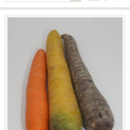
Bäckerei-Konditorei-Café
Detail
Schlair
Biohof Öllinger
Detail
Fleischerei Hüthmayr
Detail
Hofladen Hoffelner
Detail
Kuglbauer - Familie Bischof
Detail
La Toscana Anita Wolf e.U.
Detail
Söllradls Naturkostladen
Detail
Stiftsgärtnerei
Detail
Weinkellerei Stift
Detail
Kremsmünster
Wildkraut
Detail
KATEGORIE