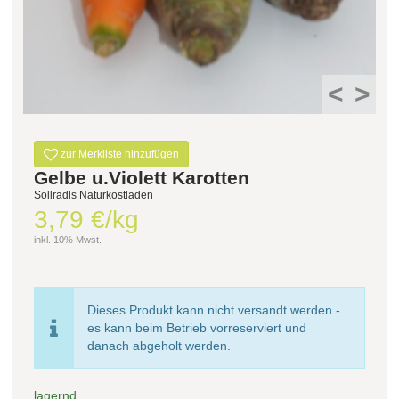
Filter zurücksetzen
<
>
zur Merkliste hinzufügen
Gelbe u.Violett Karotten
Söllradls Naturkostladen
3,79 €/kg
inkl. 10% Mwst.
Dieses Produkt kann nicht versandt werden -
es kann beim Betrieb vorreserviert und
danach abgeholt werden.
lagernd