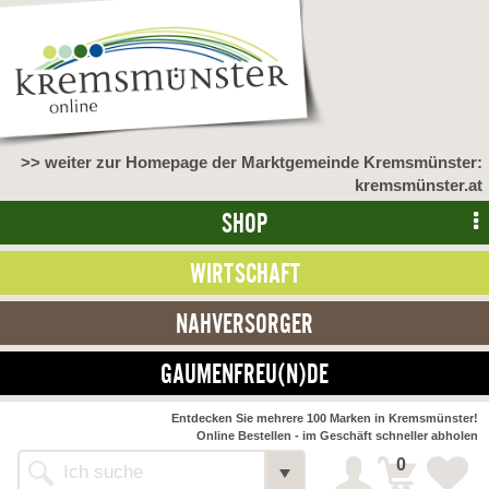
>> weiter zur Homepage der Marktgemeinde Kremsmünster:
kremsmünster.at
SHOP
WIRTSCHAFT
NAHVERSORGER
GAUMENFREU(N)DE
NAHVERSORGER
Entdecken Sie mehrere 100 Marken in Kremsmünster!
Online Bestellen - im Geschäft schneller abholen
>> Bauernmarkt <<
Detail
0
Alle Webseiten
Bäckerei Zöhrmühle
Detail