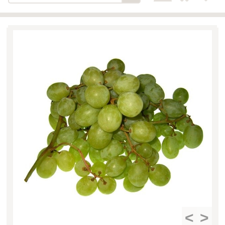
Bäckerei-Konditorei-Café
Detail
Schlair
Biohof Öllinger
Detail
Fleischerei Hüthmayr
Detail
Hofladen Hoffelner
Detail
Kuglbauer - Familie Bischof
Detail
La Toscana Anita Wolf e.U.
Detail
Söllradls Naturkostladen
Detail
Stiftsgärtnerei
Detail
Weinkellerei Stift
Detail
Kremsmünster
Wildkraut
Detail
<
>
KATEGORIE