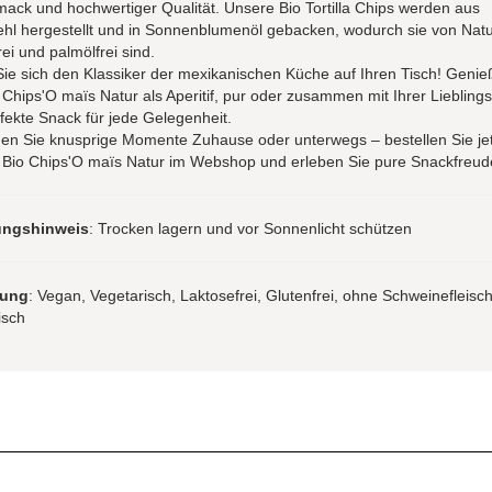
ck und hochwertiger Qualität. Unsere Bio Tortilla Chips werden aus
hl hergestellt und in Sonnenblumenöl gebacken, wodurch sie von Natu
rei und palmölfrei sind.
ie sich den Klassiker der mexikanischen Küche auf Ihren Tisch! Genie
Chips'O maïs Natur als Aperitif, pur oder zusammen mit Ihrer Lieblings
fekte Snack für jede Gelegenheit.
en Sie knusprige Momente Zuhause oder unterwegs – bestellen Sie jet
 Bio Chips'O maïs Natur im Webshop und erleben Sie pure Snackfreud
ungshinweis
: Trocken lagern und vor Sonnenlicht schützen
rung
: Vegan, Vegetarisch, Laktosefrei, Glutenfrei, ohne Schweinefleisc
isch