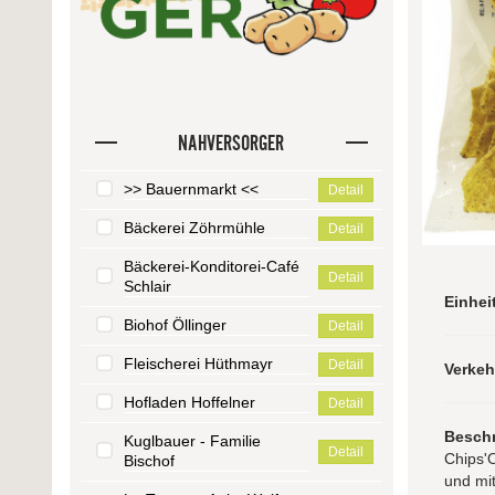
NAHVERSORGER
>> Bauernmarkt <<
Detail
Bäckerei Zöhrmühle
Detail
Bäckerei-Konditorei-Café
Detail
Schlair
Einhei
Biohof Öllinger
Detail
Fleischerei Hüthmayr
Detail
Verke
Hofladen Hoffelner
Detail
Besch
Kuglbauer - Familie
Detail
Chips'O
Bischof
und mit