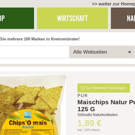
>> weiter zur Home
OP
WIRTSCHAFT
NA
Sie mehrere 100 Marken in Kremsmünster!
Alle Webseiten
zur Merkliste hinzufügen
PUR
Maischips Natur P
125 G
Söllradls Naturkostladen
1,89 €
inkl. 10% Mwst.