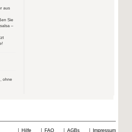
r aus
ßen Sie
salsa –
zt
e!
h, ohne
Hilfe
FAQ
AGBs
Impressum