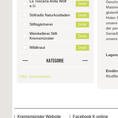
La Toscana Anita Wolf
Geschma
Detail
e.U.
Maisme
glutenf
Söllradls Naturkostladen
Detail
Holen S
unsere 
Stiftsgärtnerei
Detail
der per
Weinkellerei Stift
Genieß
Detail
Kremsmünster
unsere
Wildkraut
Detail
Lager
KATEGORIE
Ernäh
Rindfle
Filter zurücksetzen
Kremsmünster Website
Facebook K.online