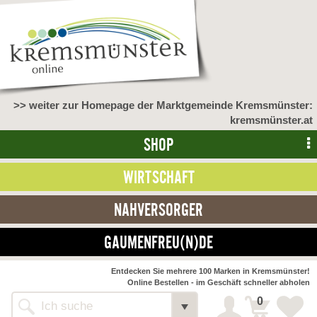
>> weiter zur Homepage der Marktgemeinde Kremsmünster:
kremsmünster.at
SHOP
WIRTSCHAFT
NAHVERSORGER
GAUMENFREU(N)DE
NAHVERSORGER
Entdecken Sie mehrere 100 Marken in Kremsmünster!
Online Bestellen - im Geschäft schneller abholen
>> Bauernmarkt <<
Detail
0
Alle Webseiten
Bäckerei Zöhrmühle
Detail