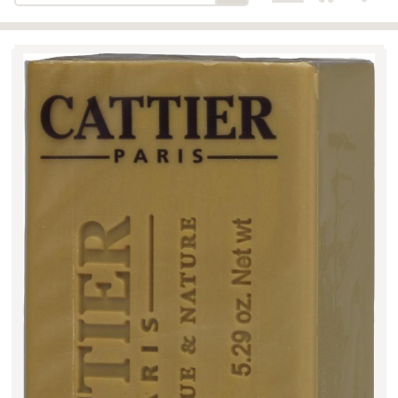
Bäckerei-Konditorei-Café
Detail
Schlair
Biohof Öllinger
Detail
Fleischerei Hüthmayr
Detail
Hofladen Hoffelner
Detail
Kuglbauer - Familie Bischof
Detail
La Toscana Anita Wolf e.U.
Detail
Söllradls Naturkostladen
Detail
Stiftsgärtnerei
Detail
Weinkellerei Stift
Detail
Kremsmünster
Wildkraut
Detail
KATEGORIE