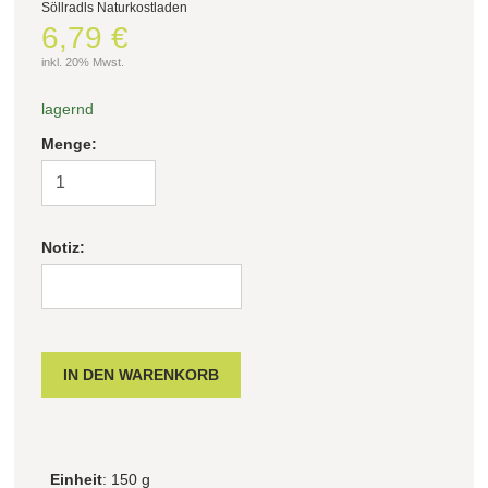
Söllradls Naturkostladen
6,79 €
inkl. 20% Mwst.
lagernd
Menge:
Notiz:
Einheit
: 150 g