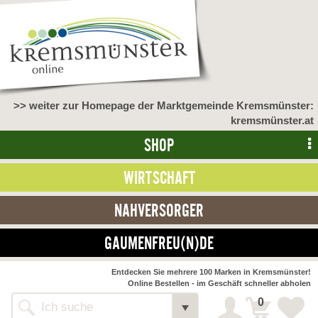
>> weiter zur Homepage der Marktgemeinde Kremsmünster:
kremsmünster.at
SHOP
WIRTSCHAFT
NAHVERSORGER
GAUMENFREU(N)DE
NAHVERSORGER
Entdecken Sie mehrere 100 Marken in Kremsmünster!
Online Bestellen - im Geschäft schneller abholen
>> Bauernmarkt <<
Detail
0
Alle Webseiten
Bäckerei Zöhrmühle
Detail