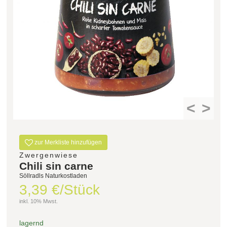
Filter zurücksetzen
<
>
zur Merkliste hinzufügen
Zwergenwiese
Chili sin carne
Söllradls Naturkostladen
3,39 €/Stück
inkl. 10% Mwst.
lagernd