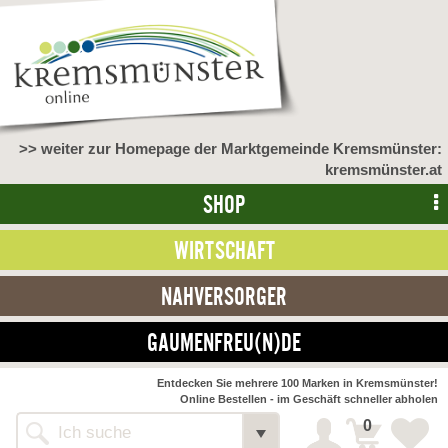
>> weiter zur Homepage der Marktgemeinde Kremsmünster:
kremsmünster.at
SHOP
WIRTSCHAFT
NAHVERSORGER
GAUMENFREU(N)DE
NAHVERSORGER
Entdecken Sie mehrere 100 Marken in Kremsmünster!
Online Bestellen - im Geschäft schneller abholen
>> Bauernmarkt <<
Detail
0
Alle Webseiten
Bäckerei Zöhrmühle
Detail