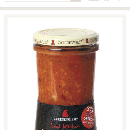
Bäckerei-Konditorei-Café
Detail
Schlair
Biohof Öllinger
Detail
Fleischerei Hüthmayr
Detail
Hofladen Hoffelner
Detail
Kuglbauer - Familie Bischof
Detail
La Toscana Anita Wolf e.U.
Detail
Söllradls Naturkostladen
Detail
Stiftsgärtnerei
Detail
Weinkellerei Stift
Detail
Kremsmünster
Wildkraut
Detail
KATEGORIE