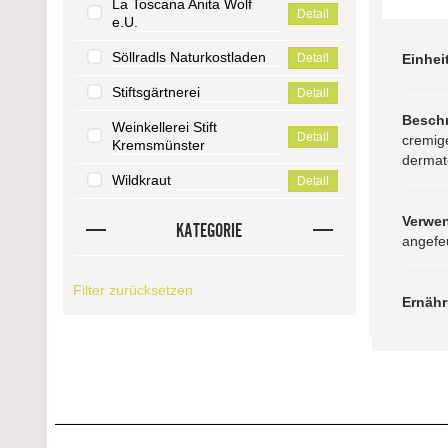
La Toscana Anita Wolf
Detail
e.U.
Söllradls Naturkostladen
Einhei
Detail
Stiftsgärtnerei
Detail
Besch
Weinkellerei Stift
Detail
cremig
Kremsmünster
dermato
Wildkraut
Detail
Verwe
KATEGORIE
angefe
Filter zurücksetzen
Ernäh