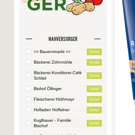
NAHVERSORGER
>> Bauernmarkt <<
Detail
Bäckerei Zöhrmühle
Detail
Bäckerei-Konditorei-Café
Detail
Schlair
Biohof Öllinger
Detail
Fleischerei Hüthmayr
Detail
Hofladen Hoffelner
Detail
Kuglbauer - Familie
Detail
Bischof