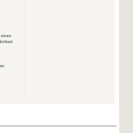
 einen
ichkeit
das