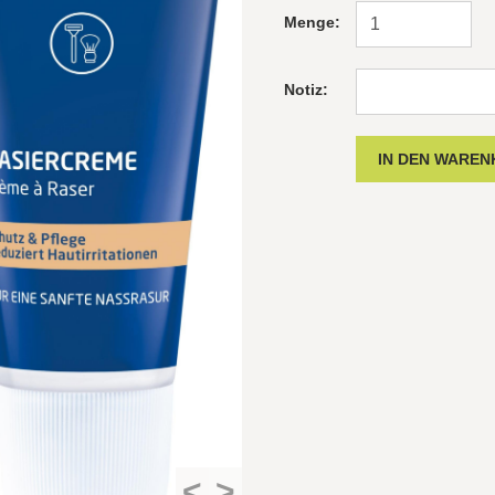
Menge:
Notiz:
<
>