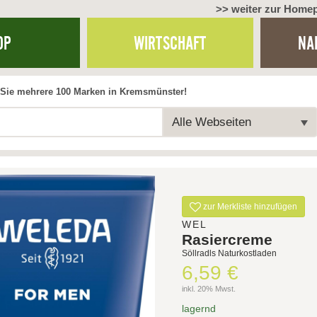
>> weiter zur Home
OP
WIRTSCHAFT
NA
Sie mehrere 100 Marken in Kremsmünster!
Alle Webseiten
zur Merkliste hinzufügen
WEL
Rasiercreme
Söllradls Naturkostladen
6,59 €
inkl. 20% Mwst.
lagernd