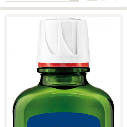
Bäckerei-Konditorei-Café
Detail
Schlair
Biohof Öllinger
Detail
Fleischerei Hüthmayr
Detail
Hofladen Hoffelner
Detail
Kuglbauer - Familie Bischof
Detail
La Toscana Anita Wolf e.U.
Detail
Söllradls Naturkostladen
Detail
Stiftsgärtnerei
Detail
Weinkellerei Stift
Detail
Kremsmünster
Wildkraut
Detail
KATEGORIE