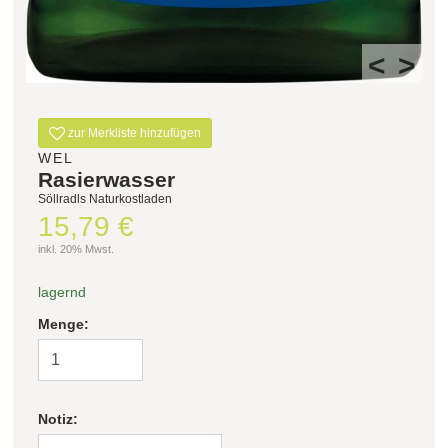
<
>
zur Merkliste hinzufügen
WEL
Rasierwasser
Söllradls Naturkostladen
15,79 €
inkl. 20% Mwst.
lagernd
Menge:
Notiz: