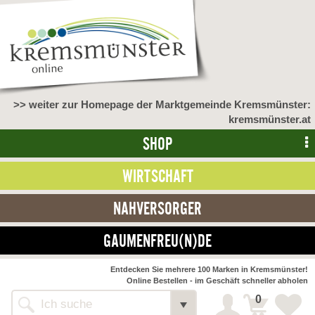
>> weiter zur Homepage der Marktgemeinde Kremsmünster:
kremsmünster.at
SHOP
WIRTSCHAFT
NAHVERSORGER
GAUMENFREU(N)DE
NAHVERSORGER
Entdecken Sie mehrere 100 Marken in Kremsmünster!
Online Bestellen - im Geschäft schneller abholen
>> Bauernmarkt <<
Detail
0
Alle Webseiten
Bäckerei Zöhrmühle
Detail