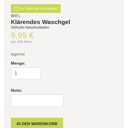
zur Merkliste hinzufügen
WEL
Klärendes Waschgel
Söllradls Naturkostladen
9,95 €
inkl. 20% Mwst.
lagernd
Menge:
Notiz: