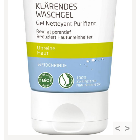
Filter zurücksetzen
<
>