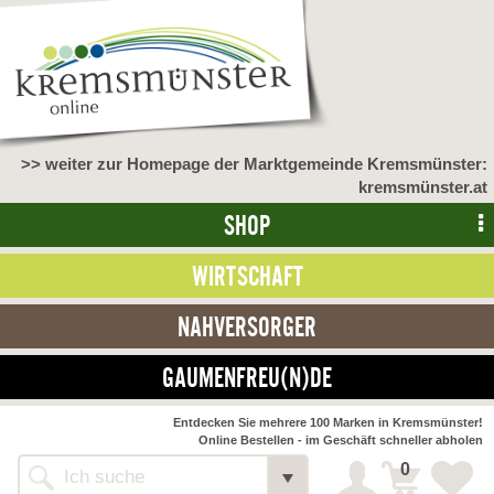
>> weiter zur Homepage der Marktgemeinde Kremsmünster:
kremsmünster.at
SHOP
WIRTSCHAFT
NAHVERSORGER
GAUMENFREU(N)DE
NAHVERSORGER
Entdecken Sie mehrere 100 Marken in Kremsmünster!
Online Bestellen - im Geschäft schneller abholen
>> Bauernmarkt <<
Detail
0
Alle Webseiten
Bäckerei Zöhrmühle
Detail