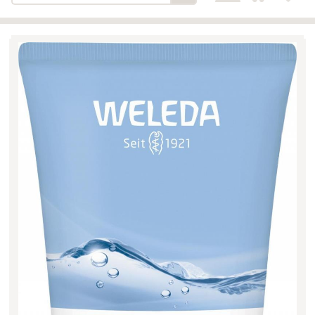
Bäckerei-Konditorei-Café
Detail
Schlair
Biohof Öllinger
Detail
Fleischerei Hüthmayr
Detail
Hofladen Hoffelner
Detail
Kuglbauer - Familie Bischof
Detail
La Toscana Anita Wolf e.U.
Detail
Söllradls Naturkostladen
Detail
Stiftsgärtnerei
Detail
Weinkellerei Stift
Detail
Kremsmünster
Wildkraut
Detail
KATEGORIE