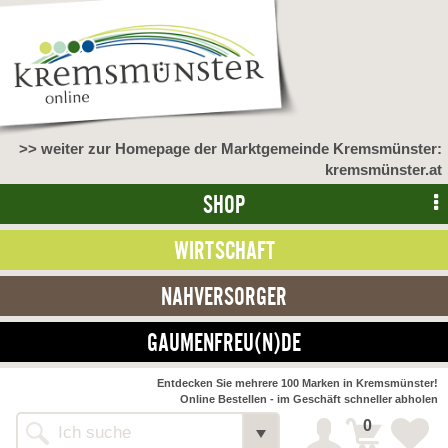
>> weiter zur Homepage der Marktgemeinde Kremsmünster:
kremsmünster.at
SHOP
WIRTSCHAFT
NAHVERSORGER
GAUMENFREU(N)DE
NAHVERSORGER
Entdecken Sie mehrere 100 Marken in Kremsmünster!
Online Bestellen - im Geschäft schneller abholen
>> Bauernmarkt <<
Detail
0
Alle Webseiten
Bäckerei Zöhrmühle
Detail