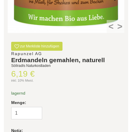
<
>
zur Merkliste hinzufügen
Rapunzel AG
Erdmandeln gemahlen, naturell
Söllradls Naturkostladen
6,19 €
inkl. 10% Mwst.
lagernd
Menge:
Notiz: