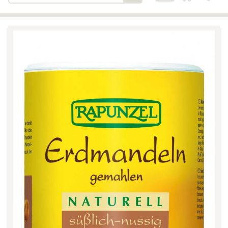
Bäckerei-Konditorei-Café
Detail
Schlair
Biohof Öllinger
Detail
Fleischerei Hüthmayr
Detail
Hofladen Hoffelner
Detail
Kuglbauer - Familie Bischof
Detail
La Toscana Anita Wolf e.U.
Detail
Söllradls Naturkostladen
Detail
Stiftsgärtnerei
Detail
Weinkellerei Stift
Detail
Kremsmünster
Wildkraut
Detail
KATEGORIE