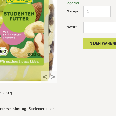
lagernd
Menge:
Notiz:
<
>
t
: 200 g
hrsbezeichnung
: Studentenfutter