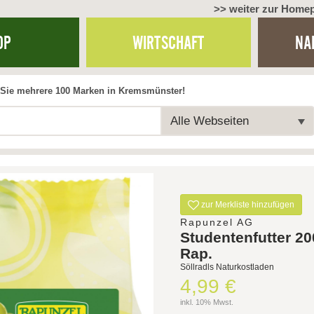
>> weiter zur Home
OP
WIRTSCHAFT
NA
Sie mehrere 100 Marken in Kremsmünster!
Alle Webseiten
zur Merkliste hinzufügen
Rapunzel AG
Studentenfutter 2
Rap.
Söllradls Naturkostladen
4,99 €
inkl. 10% Mwst.