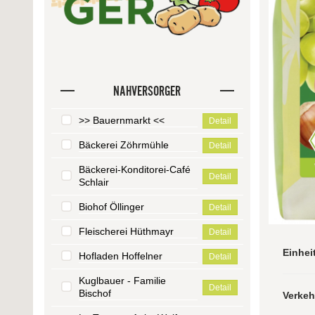
NAHVERSORGER
>> Bauernmarkt <<
Detail
Bäckerei Zöhrmühle
Detail
Bäckerei-Konditorei-Café
Detail
Schlair
Biohof Öllinger
Detail
Fleischerei Hüthmayr
Detail
Einhei
Hofladen Hoffelner
Detail
Kuglbauer - Familie
Detail
Bischof
Verke