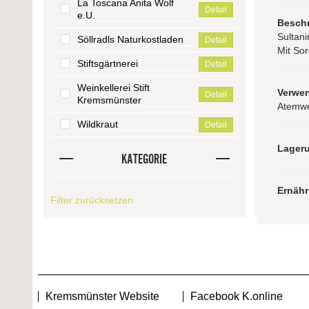
La Toscana Anita Wolf
Detail
e.U.
Besch
Sultani
Söllradls Naturkostladen
Detail
Mit Sor
Stiftsgärtnerei
Detail
Weinkellerei Stift
Verwe
Detail
Kremsmünster
Atemwe
Wildkraut
Detail
Lager
KATEGORIE
Ernäh
Filter zurücksetzen
Kremsmünster Website
Facebook K.online