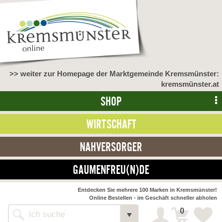
>> weiter zur Homepage der Marktgemeinde Kremsmünster:
kremsmünster.at
SHOP
WIRTSCHAFT
NAHVERSORGER
GAUMENFREU(N)DE
NAHVERSORGER
Entdecken Sie mehrere 100 Marken in Kremsmünster!
Online Bestellen - im Geschäft schneller abholen
>> Bauernmarkt <<
Detail
0
Alle Webseiten
Bäckerei Zöhrmühle
Detail