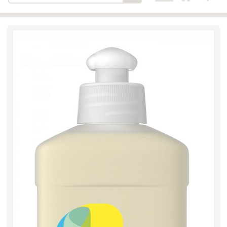
Bäckerei-Konditorei-Café
Detail
Schlair
Biohof Öllinger
Detail
Fleischerei Hüthmayr
Detail
Hofladen Hoffelner
Detail
Kuglbauer - Familie Bischof
Detail
La Toscana Anita Wolf e.U.
Detail
Söllradls Naturkostladen
Detail
Stiftsgärtnerei
Detail
Weinkellerei Stift
Detail
Kremsmünster
Wildkraut
Detail
KATEGORIE