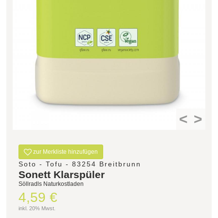
<
>
zur Merkliste hinzufügen
Soto - Tofu - 83254 Breitbrunn
Sonett Klarspüler
Söllradls Naturkostladen
4,59 €
inkl. 20% Mwst.