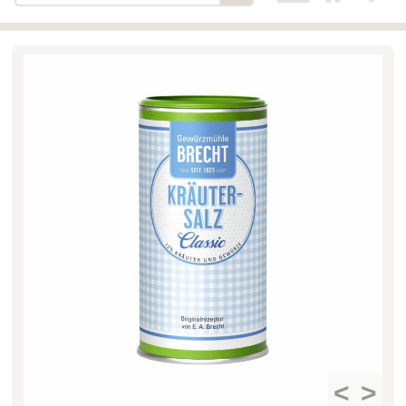
Bäckerei-Konditorei-Café
Detail
Schlair
Biohof Öllinger
Detail
Fleischerei Hüthmayr
Detail
Hofladen Hoffelner
Detail
Kuglbauer - Familie Bischof
Detail
La Toscana Anita Wolf e.U.
Detail
Söllradls Naturkostladen
Detail
Stiftsgärtnerei
Detail
Weinkellerei Stift
Detail
Kremsmünster
Wildkraut
Detail
<
>
KATEGORIE