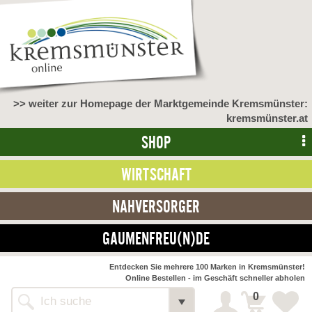
>> weiter zur Homepage der Marktgemeinde Kremsmünster:
kremsmünster.at
SHOP
WIRTSCHAFT
NAHVERSORGER
GAUMENFREU(N)DE
NAHVERSORGER
Entdecken Sie mehrere 100 Marken in Kremsmünster!
Online Bestellen - im Geschäft schneller abholen
>> Bauernmarkt <<
Detail
0
Alle Webseiten
Bäckerei Zöhrmühle
Detail