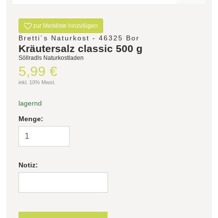
Filter zurücksetzen
zur Merkliste hinzufügen
Bretti´s Naturkost - 46325 Bor
Kräutersalz classic 500 g
Söllradls Naturkostladen
5,99 €
inkl. 10% Mwst.
lagernd
Menge:
Notiz: