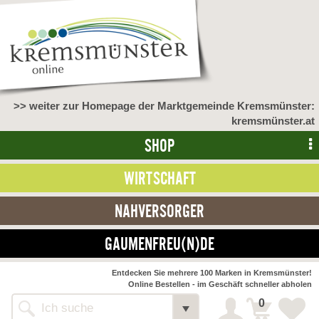
>> weiter zur Homepage der Marktgemeinde Kremsmünster:
kremsmünster.at
SHOP
WIRTSCHAFT
NAHVERSORGER
GAUMENFREU(N)DE
NAHVERSORGER
Entdecken Sie mehrere 100 Marken in Kremsmünster!
Online Bestellen - im Geschäft schneller abholen
>> Bauernmarkt <<
Detail
0
Alle Webseiten
Bäckerei Zöhrmühle
Detail