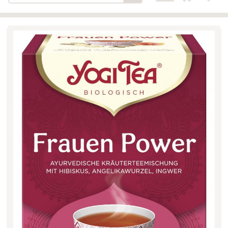
Bäckerei-Konditorei-Café
Detail
Schlair
Biohof Öllinger
Detail
Fleischerei Hüthmayr
Detail
Hofladen Hoffelner
Detail
Kuglbauer - Familie Bischof
Detail
La Toscana Anita Wolf e.U.
Detail
Söllradls Naturkostladen
Detail
Stiftsgärtnerei
Detail
Weinkellerei Stift
Detail
Kremsmünster
Wildkraut
Detail
KATEGORIE