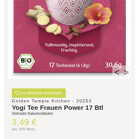
Filter zurücksetzen
<
>
zur Merkliste hinzufügen
Golden Temple Kitchen - 20253
Yogi Tee Frauen Power 17 Btl
Söllradls Naturkostladen
3,49 €
inkl. 10% Mwst.