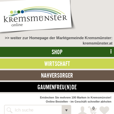
>> weiter zur Homepage der Marktgemeinde Kremsmünster:
kremsmünster.at
SHOP
WIRTSCHAFT
NAHVERSORGER
GAUMENFREU(N)DE
NAHVERSORGER
Entdecken Sie mehrere 100 Marken in Kremsmünster!
Online Bestellen - im Geschäft schneller abholen
>> Bauernmarkt <<
Detail
0
Alle Webseiten
Bäckerei Zöhrmühle
Detail