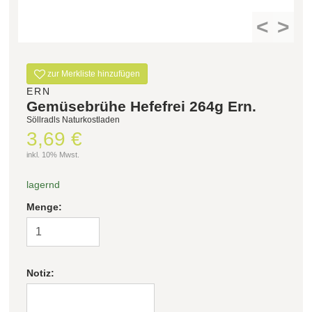
<
>
Filter zurücksetzen
zur Merkliste hinzufügen
ERN
Gemüsebrühe Hefefrei 264g Ern.
Söllradls Naturkostladen
3,69 €
inkl. 10% Mwst.
lagernd
Menge:
Notiz: