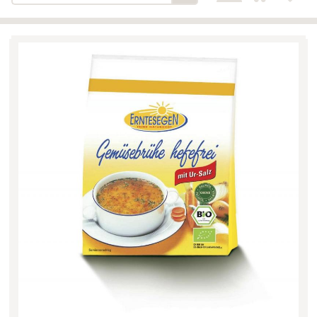
Bäckerei-Konditorei-Café
Detail
Schlair
Biohof Öllinger
Detail
Fleischerei Hüthmayr
Detail
Hofladen Hoffelner
Detail
Kuglbauer - Familie Bischof
Detail
La Toscana Anita Wolf e.U.
Detail
Söllradls Naturkostladen
Detail
Stiftsgärtnerei
Detail
Weinkellerei Stift
Detail
Kremsmünster
Wildkraut
Detail
KATEGORIE