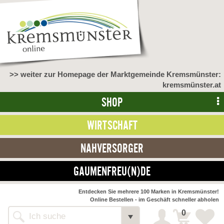
>> weiter zur Homepage der Marktgemeinde Kremsmünster:
kremsmünster.at
SHOP
WIRTSCHAFT
NAHVERSORGER
GAUMENFREU(N)DE
NAHVERSORGER
Entdecken Sie mehrere 100 Marken in Kremsmünster!
Online Bestellen - im Geschäft schneller abholen
>> Bauernmarkt <<
Detail
0
Alle Webseiten
Bäckerei Zöhrmühle
Detail