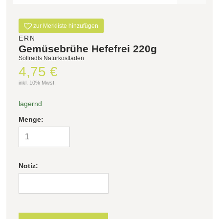
Filter zurücksetzen
zur Merkliste hinzufügen
ERN
Gemüsebrühe Hefefrei 220g
Söllradls Naturkostladen
4,75 €
inkl. 10% Mwst.
lagernd
Menge:
Notiz: