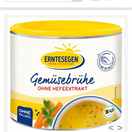
Bäckerei-Konditorei-Café
Detail
Schlair
Biohof Öllinger
Detail
Fleischerei Hüthmayr
Detail
Hofladen Hoffelner
Detail
Kuglbauer - Familie Bischof
Detail
La Toscana Anita Wolf e.U.
Detail
Söllradls Naturkostladen
Detail
Stiftsgärtnerei
Detail
Weinkellerei Stift
Detail
Kremsmünster
Wildkraut
Detail
<
>
KATEGORIE