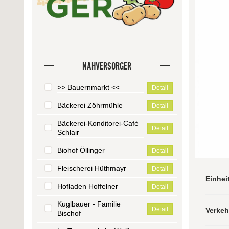
NAHVERSORGER
>> Bauernmarkt <<
Detail
Bäckerei Zöhrmühle
Detail
Bäckerei-Konditorei-Café
Detail
Schlair
Biohof Öllinger
Detail
Fleischerei Hüthmayr
Detail
Einhei
Hofladen Hoffelner
Detail
Kuglbauer - Familie
Detail
Verke
Bischof