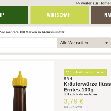
>> weiter zur Home
OP
WIRTSCHAFT
NA
Sie mehrere 100 Marken in Kremsmünster!
Alle Webseiten
zur Merkliste hinzufügen
ERN
Kräuterwürze flüss
Erntes.100g
Söllradls Naturkostladen
3,79 €
inkl. 10% Mwst.