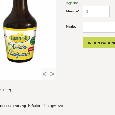
lagernd
Menge:
Notiz:
<
>
t
: 100g
hrsbezeichnung
: Kräuter-Flüssigwürze