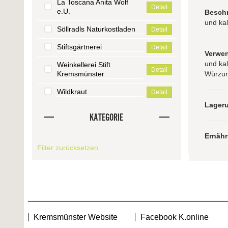
La Toscana Anita Wolf
Detail
e.U.
Besch
und kal
Söllradls Naturkostladen
Detail
Stiftsgärtnerei
Detail
Verwe
und kal
Weinkellerei Stift
Detail
Kremsmünster
Würzun
Wildkraut
Detail
Lager
KATEGORIE
Ernäh
Filter zurücksetzen
Kremsmünster Website
Facebook K.online