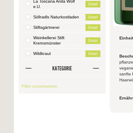
La Toscana Anita Wolf
Detail
e.U.
Söllradls Naturkostladen
Detail
Stiftsgärtnerei
Detail
Weinkellerei Stift
Einhei
Detail
Kremsmünster
Wildkraut
Detail
Besch
pflanze
KATEGORIE
vegane 
sanfte 
Haarwä
Filter zurücksetzen
Ernäh