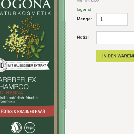
inkl. 20% Mwst.
lagernd
Menge:
Notiz: