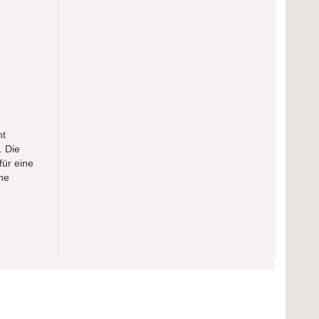
ht
. Die
für eine
he