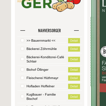
NAHVERSORGER
>> Bauernmarkt <<
Detail
Bäckerei Zöhrmühle
Detail
Bäckerei-Konditorei-Café
Detail
Schlair
Biohof Öllinger
Detail
Fleischerei Hüthmayr
Detail
Hofladen Hoffelner
Detail
Kuglbauer - Familie
Detail
Bischof