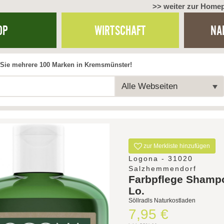
>> weiter zur Home
OP
WIRTSCHAFT
NA
Sie mehrere 100 Marken in Kremsmünster!
Alle Webseiten
zur Merkliste hinzufügen
Logona - 31020
Salzhemmendorf
Farbpflege Shamp
Lo.
Söllradls Naturkostladen
7,95 €