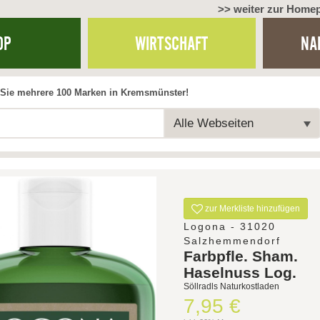
>> weiter zur Home
OP
WIRTSCHAFT
NA
Sie mehrere 100 Marken in Kremsmünster!
Alle Webseiten
zur Merkliste hinzufügen
Logona - 31020
Salzhemmendorf
Farbpfle. Sham.
Haselnuss Log.
Söllradls Naturkostladen
7,95 €