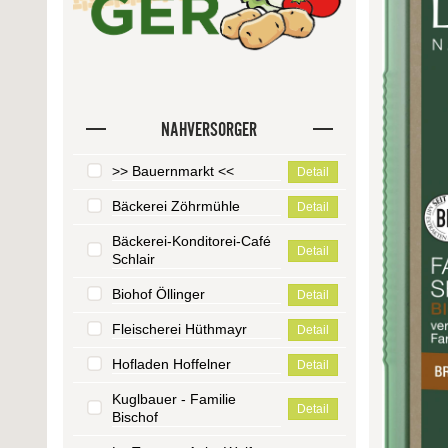
NAHVERSORGER
>> Bauernmarkt <<
Detail
Bäckerei Zöhrmühle
Detail
Bäckerei-Konditorei-Café
Detail
Schlair
Biohof Öllinger
Detail
Fleischerei Hüthmayr
Detail
Hofladen Hoffelner
Detail
Kuglbauer - Familie
Detail
Bischof