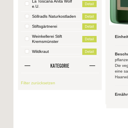
La Toscana Anita Wolf
Detail
e.U.
Söllradls Naturkostladen
Detail
Stiftsgärtnerei
Detail
Weinkellerei Stift
Einhei
Detail
Kremsmünster
Wildkraut
Detail
Besch
pflanz
KATEGORIE
Die veg
eine sa
Haarwä
Filter zurücksetzen
Ernäh