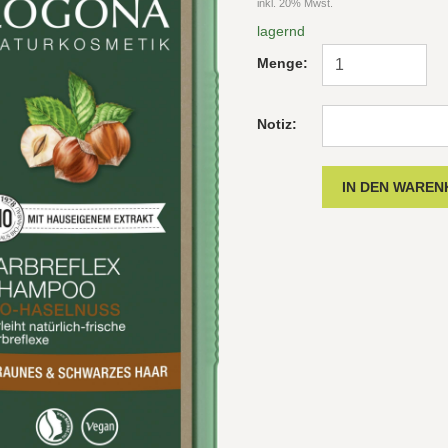
inkl. 20% Mwst.
lagernd
Menge:
Notiz: