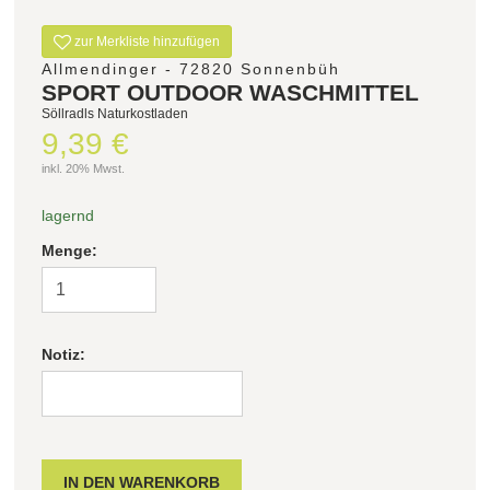
zur Merkliste hinzufügen
Allmendinger - 72820 Sonnenbüh
SPORT OUTDOOR WASCHMITTEL
Söllradls Naturkostladen
9,39 €
inkl. 20% Mwst.
lagernd
Menge:
Notiz: