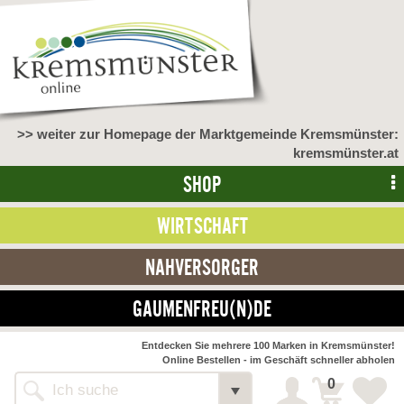
>> weiter zur Homepage der Marktgemeinde Kremsmünster:
kremsmünster.at
SHOP
WIRTSCHAFT
NAHVERSORGER
GAUMENFREU(N)DE
NAHVERSORGER
Entdecken Sie mehrere 100 Marken in Kremsmünster!
Online Bestellen - im Geschäft schneller abholen
>> Bauernmarkt <<
Detail
0
Alle Webseiten
Bäckerei Zöhrmühle
Detail