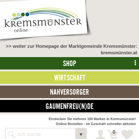
>> weiter zur Homepage der Marktgemeinde Kremsmünster:
kremsmünster.at
SHOP
WIRTSCHAFT
NAHVERSORGER
GAUMENFREU(N)DE
NAHVERSORGER
Entdecken Sie mehrere 100 Marken in Kremsmünster!
Online Bestellen - im Geschäft schneller abholen
>> Bauernmarkt <<
Detail
0
Alle Webseiten
Bäckerei Zöhrmühle
Detail