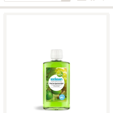
Bäckerei-Konditorei-Café
Detail
Schlair
Biohof Öllinger
Detail
Fleischerei Hüthmayr
Detail
Hofladen Hoffelner
Detail
Kuglbauer - Familie Bischof
Detail
La Toscana Anita Wolf e.U.
Detail
Söllradls Naturkostladen
Detail
Stiftsgärtnerei
Detail
Weinkellerei Stift
Detail
Kremsmünster
Wildkraut
Detail
KATEGORIE