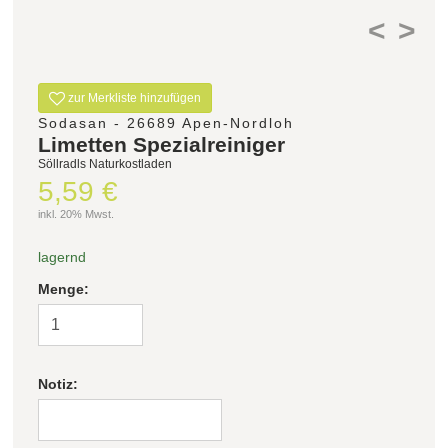
<
>
zur Merkliste hinzufügen
Sodasan - 26689 Apen-Nordloh
Limetten Spezialreiniger
Söllradls Naturkostladen
5,59 €
inkl. 20% Mwst.
lagernd
Menge:
Notiz: