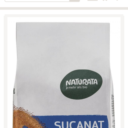
Bäckerei-Konditorei-Café
Detail
Schlair
Biohof Öllinger
Detail
Fleischerei Hüthmayr
Detail
Hofladen Hoffelner
Detail
Kuglbauer - Familie Bischof
Detail
La Toscana Anita Wolf e.U.
Detail
Söllradls Naturkostladen
Detail
Stiftsgärtnerei
Detail
Weinkellerei Stift
Detail
Kremsmünster
Wildkraut
Detail
KATEGORIE