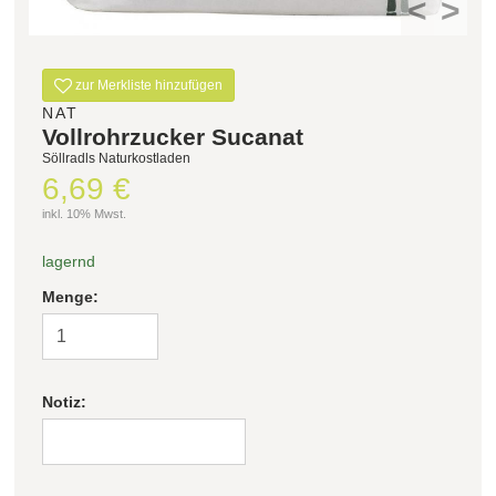
<
>
zur Merkliste hinzufügen
NAT
Vollrohrzucker Sucanat
Söllradls Naturkostladen
6,69 €
inkl. 10% Mwst.
lagernd
Menge:
Notiz: