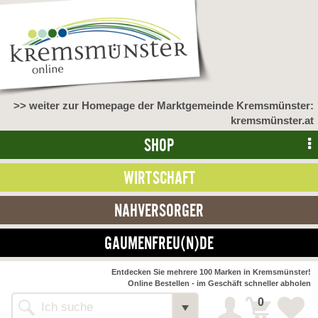
>> weiter zur Homepage der Marktgemeinde Kremsmünster:
kremsmünster.at
SHOP
WIRTSCHAFT
NAHVERSORGER
GAUMENFREU(N)DE
NAHVERSORGER
Entdecken Sie mehrere 100 Marken in Kremsmünster!
Online Bestellen - im Geschäft schneller abholen
>> Bauernmarkt <<
Detail
0
Alle Webseiten
Bäckerei Zöhrmühle
Detail