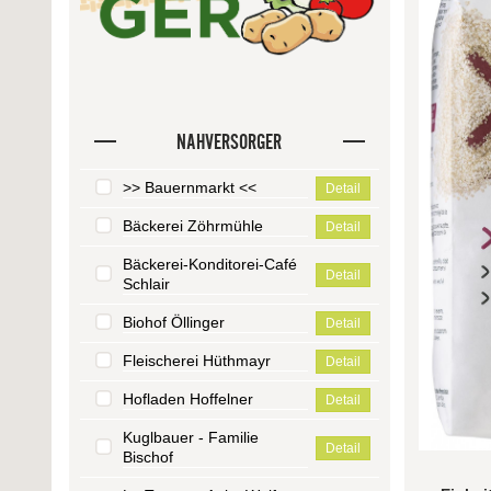
NAHVERSORGER
>> Bauernmarkt <<
Detail
Bäckerei Zöhrmühle
Detail
Bäckerei-Konditorei-Café
Detail
Schlair
Biohof Öllinger
Detail
Fleischerei Hüthmayr
Detail
Hofladen Hoffelner
Detail
Kuglbauer - Familie
Detail
Bischof