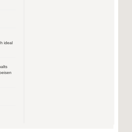
h ideal
alts
peisen