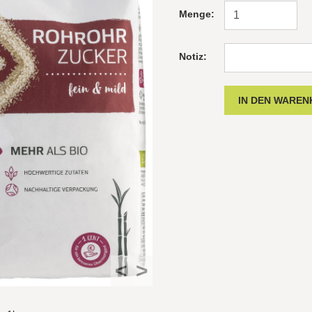
Menge:
Notiz:
<
>