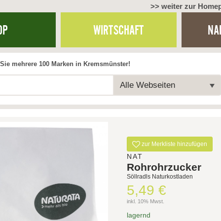
>> weiter zur Home
OP
WIRTSCHAFT
NA
Sie mehrere 100 Marken in Kremsmünster!
Alle Webseiten
zur Merkliste hinzufügen
NAT
Rohrohrzucker
Söllradls Naturkostladen
5,49 €
inkl. 10% Mwst.
lagernd