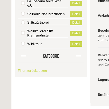
Einhei
La Toscana Anita Wolf
Detail
e.U.
Söllradls Naturkostladen
Detail
Verke
Stiftsgärtnerei
Detail
Besch
Weinkellerei Stift
Detail
geringe
Kremsmünster
zum Sü
Wildkraut
Detail
Verwe
KATEGORIE
relati
und Get
Filter zurücksetzen
Lager
Ernäh