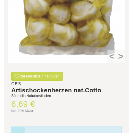
Filter zurücksetzen
<
>
zur Merkliste hinzufügen
CES
Artischockenherzen nat.Cotto
Söllradls Naturkostladen
6,69 €
inkl. 10% Mwst.