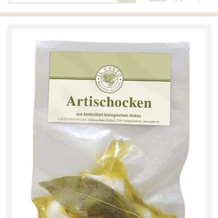
Bäckerei-Konditorei-Café
Detail
Schlair
Biohof Öllinger
Detail
Fleischerei Hüthmayr
Detail
Hofladen Hoffelner
Detail
Kuglbauer - Familie Bischof
Detail
La Toscana Anita Wolf e.U.
Detail
Söllradls Naturkostladen
Detail
Stiftsgärtnerei
Detail
Weinkellerei Stift
Detail
Kremsmünster
Wildkraut
Detail
KATEGORIE