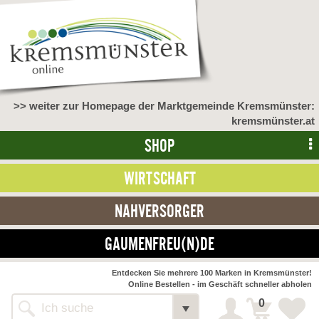
>> weiter zur Homepage der Marktgemeinde Kremsmünster:
kremsmünster.at
SHOP
WIRTSCHAFT
NAHVERSORGER
GAUMENFREU(N)DE
NAHVERSORGER
Entdecken Sie mehrere 100 Marken in Kremsmünster!
Online Bestellen - im Geschäft schneller abholen
>> Bauernmarkt <<
Detail
0
Alle Webseiten
Bäckerei Zöhrmühle
Detail