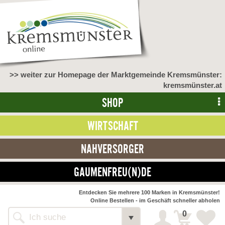
>> weiter zur Homepage der Marktgemeinde Kremsmünster:
kremsmünster.at
SHOP
WIRTSCHAFT
NAHVERSORGER
GAUMENFREU(N)DE
NAHVERSORGER
Entdecken Sie mehrere 100 Marken in Kremsmünster!
Online Bestellen - im Geschäft schneller abholen
>> Bauernmarkt <<
Detail
0
Alle Webseiten
Bäckerei Zöhrmühle
Detail