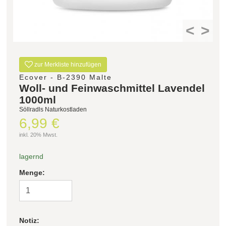
<
>
zur Merkliste hinzufügen
Ecover - B-2390 Malte
Woll- und Feinwaschmittel Lavendel
1000ml
Söllradls Naturkostladen
6,99 €
inkl. 20% Mwst.
lagernd
Menge:
Notiz: