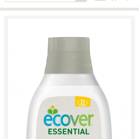
Bäckerei-Konditorei-Café
Detail
Schlair
Biohof Öllinger
Detail
Fleischerei Hüthmayr
Detail
Hofladen Hoffelner
Detail
Kuglbauer - Familie Bischof
Detail
La Toscana Anita Wolf e.U.
Detail
Söllradls Naturkostladen
Detail
Stiftsgärtnerei
Detail
Weinkellerei Stift
Detail
Kremsmünster
Wildkraut
Detail
KATEGORIE