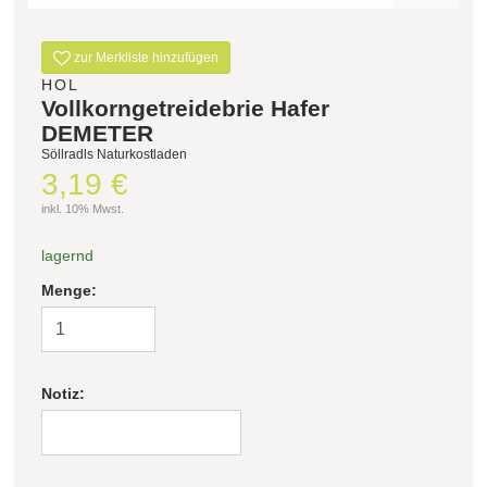
Filter zurücksetzen
zur Merkliste hinzufügen
HOL
Vollkorngetreidebrie Hafer
DEMETER
Söllradls Naturkostladen
3,19 €
inkl. 10% Mwst.
lagernd
Menge:
Notiz: