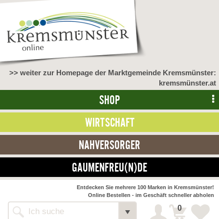
>> weiter zur Homepage der Marktgemeinde Kremsmünster:
kremsmünster.at
SHOP
WIRTSCHAFT
NAHVERSORGER
GAUMENFREU(N)DE
NAHVERSORGER
Entdecken Sie mehrere 100 Marken in Kremsmünster!
Online Bestellen - im Geschäft schneller abholen
>> Bauernmarkt <<
Detail
0
Alle Webseiten
Bäckerei Zöhrmühle
Detail