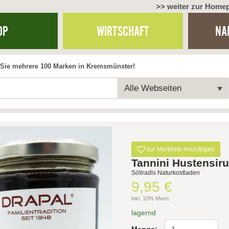
>> weiter zur Home
OP
WIRTSCHAFT
NA
Sie mehrere 100 Marken in Kremsmünster!
Alle Webseiten
zur Merkliste hinzufügen
Tannini Hustensir
Söllradls Naturkostladen
9,95 €
inkl. 10% Mwst.
lagernd