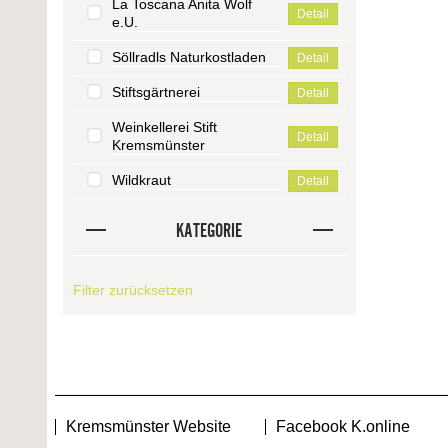
La Toscana Anita Wolf
Detail
e.U.
Söllradls Naturkostladen
Detail
Stiftsgärtnerei
Detail
Weinkellerei Stift
Detail
Kremsmünster
Wildkraut
Detail
KATEGORIE
Filter zurücksetzen
Kremsmünster Website
Facebook K.online