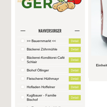
NAHVERSORGER
>> Bauernmarkt <<
Detail
Bäckerei Zöhrmühle
Detail
Bäckerei-Konditorei-Café
Detail
Schlair
Einhei
Biohof Öllinger
Detail
Fleischerei Hüthmayr
Detail
Hofladen Hoffelner
Detail
Kuglbauer - Familie
Detail
Bischof