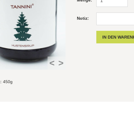
Menge:
Notiz:
<
>
t
: 450g