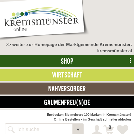
>> weiter zur Homepage der Marktgemeinde Kremsmünster:
kremsmünster.at
SHOP
WIRTSCHAFT
NAHVERSORGER
GAUMENFREU(N)DE
NAHVERSORGER
Entdecken Sie mehrere 100 Marken in Kremsmünster!
Online Bestellen - im Geschäft schneller abholen
>> Bauernmarkt <<
Detail
0
Alle Webseiten
Bäckerei Zöhrmühle
Detail