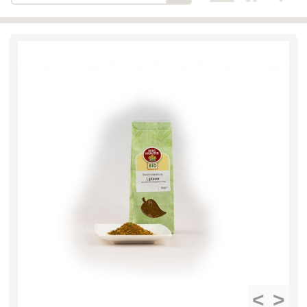
Bäckerei-Konditorei-Café
Detail
Schlair
Biohof Öllinger
Detail
Fleischerei Hüthmayr
Detail
Hofladen Hoffelner
Detail
Kuglbauer - Familie Bischof
Detail
La Toscana Anita Wolf e.U.
Detail
Söllradls Naturkostladen
Detail
Stiftsgärtnerei
Detail
Weinkellerei Stift
Detail
Kremsmünster
Wildkraut
Detail
<
>
KATEGORIE