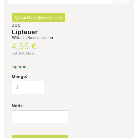
Filter zurücksetzen
zur Merkliste hinzufügen
000
Liptauer
Söllradls Naturkostladen
4,55 €
inkl. 10% Mwst.
lagernd
Menge:
Notiz: