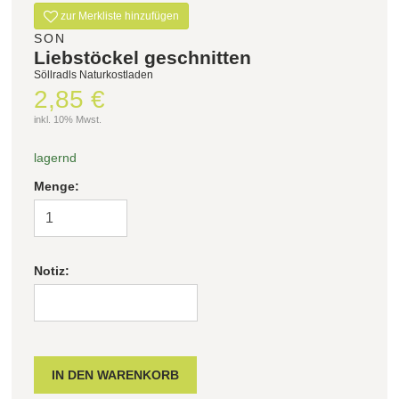
zur Merkliste hinzufügen
SON
Liebstöckel geschnitten
Söllradls Naturkostladen
2,85 €
inkl. 10% Mwst.
lagernd
Menge:
Notiz: