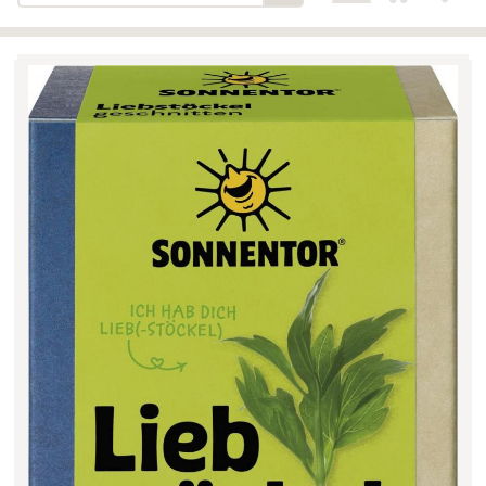
Bäckerei-Konditorei-Café
Detail
Schlair
Biohof Öllinger
Detail
Fleischerei Hüthmayr
Detail
Hofladen Hoffelner
Detail
Kuglbauer - Familie Bischof
Detail
La Toscana Anita Wolf e.U.
Detail
Söllradls Naturkostladen
Detail
Stiftsgärtnerei
Detail
Weinkellerei Stift
Detail
Kremsmünster
Wildkraut
Detail
KATEGORIE