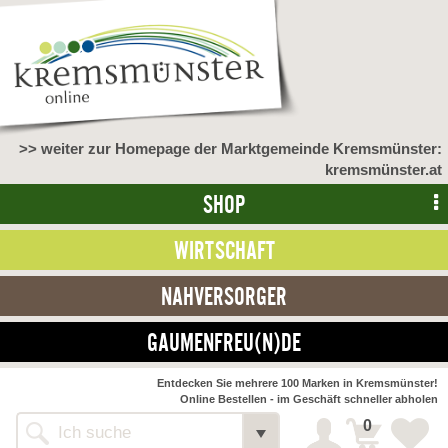
>> weiter zur Homepage der Marktgemeinde Kremsmünster:
kremsmünster.at
SHOP
WIRTSCHAFT
NAHVERSORGER
GAUMENFREU(N)DE
NAHVERSORGER
Entdecken Sie mehrere 100 Marken in Kremsmünster!
Online Bestellen - im Geschäft schneller abholen
>> Bauernmarkt <<
Detail
0
Alle Webseiten
Bäckerei Zöhrmühle
Detail