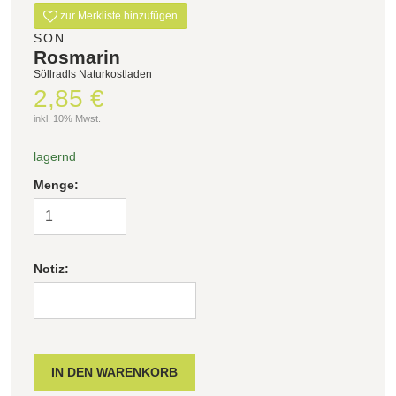
zur Merkliste hinzufügen
SON
Rosmarin
Söllradls Naturkostladen
2,85 €
inkl. 10% Mwst.
lagernd
Menge:
Notiz: