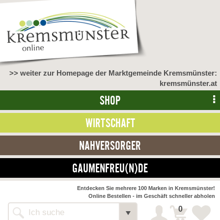
>> weiter zur Homepage der Marktgemeinde Kremsmünster:
kremsmünster.at
SHOP
WIRTSCHAFT
NAHVERSORGER
GAUMENFREU(N)DE
NAHVERSORGER
Entdecken Sie mehrere 100 Marken in Kremsmünster!
Online Bestellen - im Geschäft schneller abholen
>> Bauernmarkt <<
Detail
0
Alle Webseiten
Bäckerei Zöhrmühle
Detail