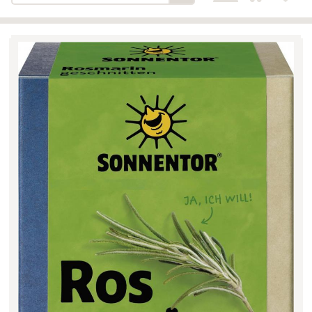
Bäckerei-Konditorei-Café
Detail
Schlair
Biohof Öllinger
Detail
Fleischerei Hüthmayr
Detail
Hofladen Hoffelner
Detail
Kuglbauer - Familie Bischof
Detail
La Toscana Anita Wolf e.U.
Detail
Söllradls Naturkostladen
Detail
Stiftsgärtnerei
Detail
Weinkellerei Stift
Detail
Kremsmünster
Wildkraut
Detail
KATEGORIE