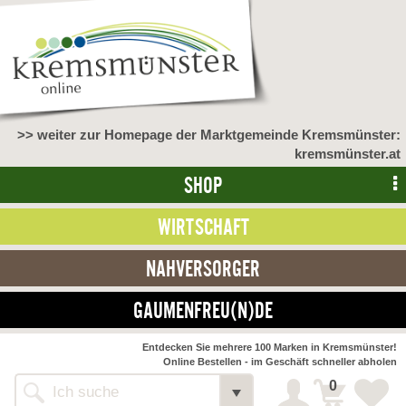
>> weiter zur Homepage der Marktgemeinde Kremsmünster:
kremsmünster.at
SHOP
WIRTSCHAFT
NAHVERSORGER
GAUMENFREU(N)DE
NAHVERSORGER
Entdecken Sie mehrere 100 Marken in Kremsmünster!
Online Bestellen - im Geschäft schneller abholen
>> Bauernmarkt <<
Detail
0
Alle Webseiten
Bäckerei Zöhrmühle
Detail