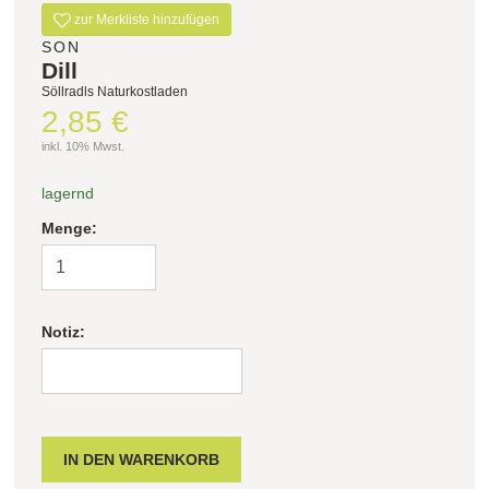
zur Merkliste hinzufügen
SON
Dill
Söllradls Naturkostladen
2,85 €
inkl. 10% Mwst.
lagernd
Menge:
Notiz: