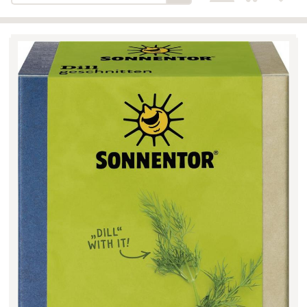
Bäckerei-Konditorei-Café
Detail
Schlair
Biohof Öllinger
Detail
Fleischerei Hüthmayr
Detail
Hofladen Hoffelner
Detail
Kuglbauer - Familie Bischof
Detail
La Toscana Anita Wolf e.U.
Detail
Söllradls Naturkostladen
Detail
Stiftsgärtnerei
Detail
Weinkellerei Stift
Detail
Kremsmünster
Wildkraut
Detail
KATEGORIE