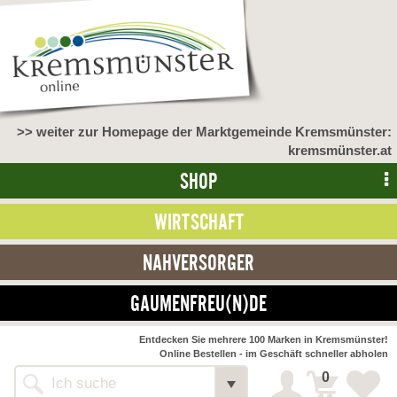
>> weiter zur Homepage der Marktgemeinde Kremsmünster:
kremsmünster.at
SHOP
WIRTSCHAFT
NAHVERSORGER
GAUMENFREU(N)DE
NAHVERSORGER
Entdecken Sie mehrere 100 Marken in Kremsmünster!
Online Bestellen - im Geschäft schneller abholen
>> Bauernmarkt <<
Detail
0
Alle Webseiten
Bäckerei Zöhrmühle
Detail