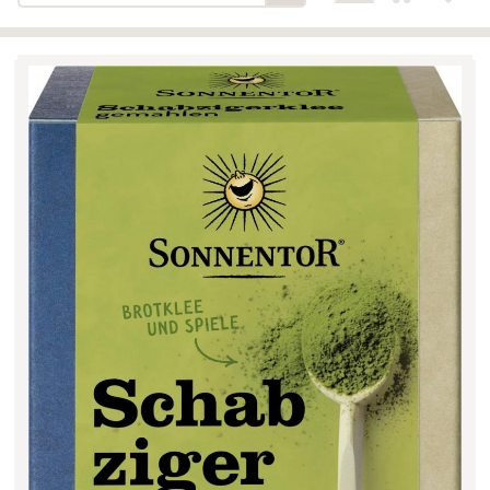
Bäckerei-Konditorei-Café
Detail
Schlair
Biohof Öllinger
Detail
Fleischerei Hüthmayr
Detail
Hofladen Hoffelner
Detail
Kuglbauer - Familie Bischof
Detail
La Toscana Anita Wolf e.U.
Detail
Söllradls Naturkostladen
Detail
Stiftsgärtnerei
Detail
Weinkellerei Stift
Detail
Kremsmünster
Wildkraut
Detail
KATEGORIE