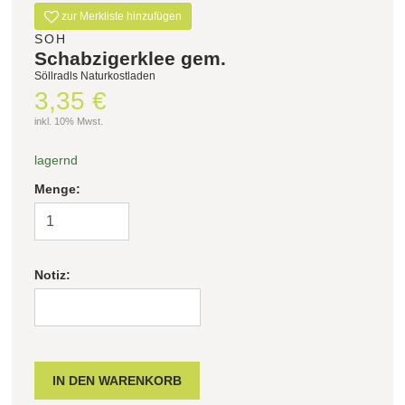
zur Merkliste hinzufügen
SOH
Schabzigerklee gem.
Söllradls Naturkostladen
3,35 €
inkl. 10% Mwst.
lagernd
Menge:
Notiz: