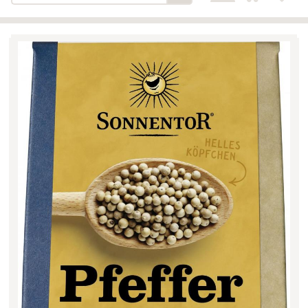
Bäckerei-Konditorei-Café
Detail
Schlair
Biohof Öllinger
Detail
Fleischerei Hüthmayr
Detail
Hofladen Hoffelner
Detail
Kuglbauer - Familie Bischof
Detail
La Toscana Anita Wolf e.U.
Detail
Söllradls Naturkostladen
Detail
Stiftsgärtnerei
Detail
Weinkellerei Stift
Detail
Kremsmünster
Wildkraut
Detail
KATEGORIE