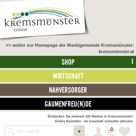
>> weiter zur Homepage der Marktgemeinde Kremsmünster:
kremsmünster.at
SHOP
WIRTSCHAFT
NAHVERSORGER
GAUMENFREU(N)DE
NAHVERSORGER
Entdecken Sie mehrere 100 Marken in Kremsmünster!
Online Bestellen - im Geschäft schneller abholen
>> Bauernmarkt <<
Detail
0
Alle Webseiten
Bäckerei Zöhrmühle
Detail