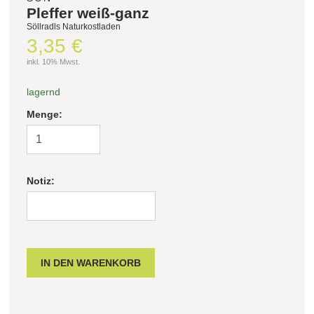
Pleffer weiß-ganz
Söllradls Naturkostladen
3,35 €
inkl. 10% Mwst.
lagernd
Menge:
Notiz: