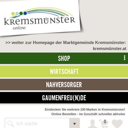
>> weiter zur Homepage der Marktgemeinde Kremsmünster:
kremsmünster.at
SHOP
WIRTSCHAFT
NAHVERSORGER
GAUMENFREU(N)DE
NAHVERSORGER
Entdecken Sie mehrere 100 Marken in Kremsmünster!
Online Bestellen - im Geschäft schneller abholen
>> Bauernmarkt <<
Detail
0
Alle Webseiten
Bäckerei Zöhrmühle
Detail