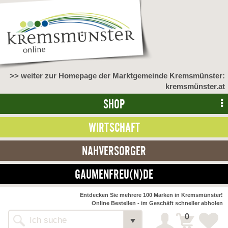
>> weiter zur Homepage der Marktgemeinde Kremsmünster:
kremsmünster.at
SHOP
WIRTSCHAFT
NAHVERSORGER
GAUMENFREU(N)DE
NAHVERSORGER
Entdecken Sie mehrere 100 Marken in Kremsmünster!
Online Bestellen - im Geschäft schneller abholen
>> Bauernmarkt <<
Detail
0
Alle Webseiten
Bäckerei Zöhrmühle
Detail