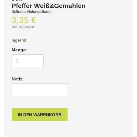
Pfeffer Weiß&Gemahlen
Söllradls Naturkostladen
3,35 €
inkl. 10% Mwst.
lagernd
Menge:
Notiz: