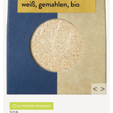
Filter zurücksetzen
<
>
zur Merkliste hinzufügen
SON