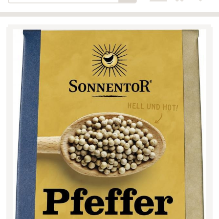
Bäckerei-Konditorei-Café
Detail
Schlair
Biohof Öllinger
Detail
Fleischerei Hüthmayr
Detail
Hofladen Hoffelner
Detail
Kuglbauer - Familie Bischof
Detail
La Toscana Anita Wolf e.U.
Detail
Söllradls Naturkostladen
Detail
Stiftsgärtnerei
Detail
Weinkellerei Stift
Detail
Kremsmünster
Wildkraut
Detail
KATEGORIE