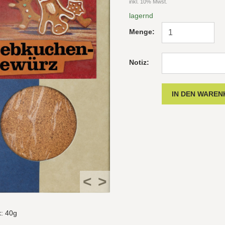
inkl. 10% Mwst.
lagernd
Menge:
Notiz:
<
>
t
: 40g