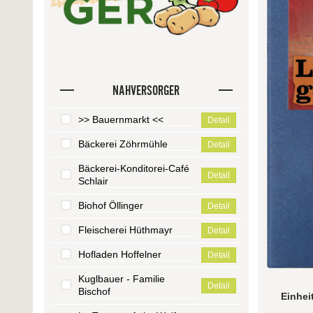
NAHVERSORGER
>> Bauernmarkt <<
Detail
Bäckerei Zöhrmühle
Detail
Bäckerei-Konditorei-Café
Detail
Schlair
Biohof Öllinger
Detail
Fleischerei Hüthmayr
Detail
Hofladen Hoffelner
Detail
Kuglbauer - Familie
Detail
Bischof
Einhei