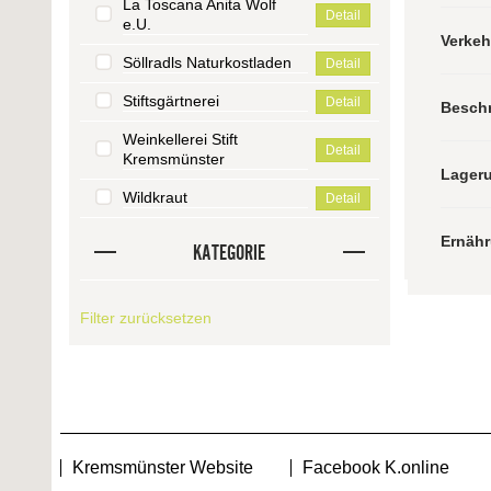
La Toscana Anita Wolf
Detail
e.U.
Verke
Söllradls Naturkostladen
Detail
Stiftsgärtnerei
Detail
Besch
Weinkellerei Stift
Detail
Kremsmünster
Lager
Wildkraut
Detail
Ernäh
KATEGORIE
Filter zurücksetzen
Kremsmünster Website
Facebook K.online