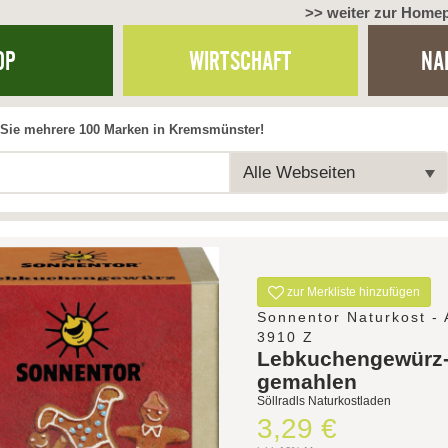
>> weiter zur Home
OP
WIRTSCHAFT
NA
Sie mehrere 100 Marken in Kremsmünster!
Alle Webseiten
zur Merkliste hinzufügen
Sonnentor Naturkost - 
3910 Z
Lebkuchengewürz
gemahlen
Söllradls Naturkostladen
3,29 €