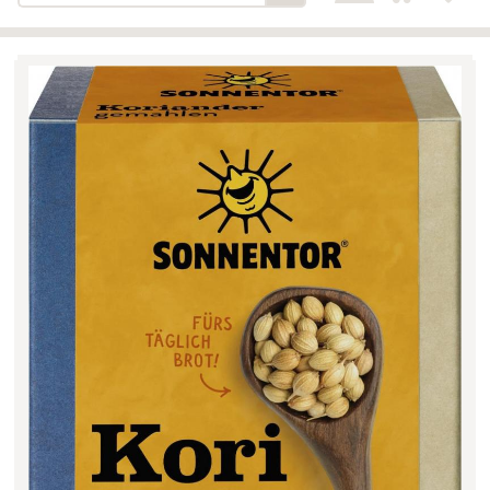
Bäckerei-Konditorei-Café
Detail
Schlair
Biohof Öllinger
Detail
Fleischerei Hüthmayr
Detail
Hofladen Hoffelner
Detail
Kuglbauer - Familie Bischof
Detail
La Toscana Anita Wolf e.U.
Detail
Söllradls Naturkostladen
Detail
Stiftsgärtnerei
Detail
Weinkellerei Stift
Detail
Kremsmünster
Wildkraut
Detail
KATEGORIE