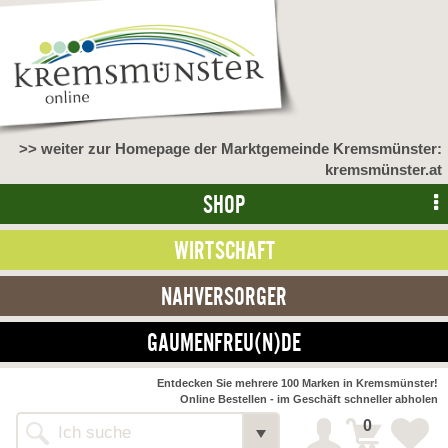
>> weiter zur Homepage der Marktgemeinde Kremsmünster:
kremsmünster.at
SHOP
WIRTSCHAFT
NAHVERSORGER
GAUMENFREU(N)DE
NAHVERSORGER
Entdecken Sie mehrere 100 Marken in Kremsmünster!
Online Bestellen - im Geschäft schneller abholen
>> Bauernmarkt <<
Detail
0
Alle Webseiten
Bäckerei Zöhrmühle
Detail