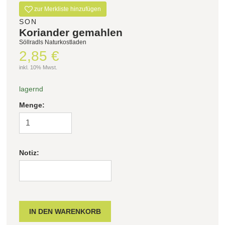
zur Merkliste hinzufügen
SON
Koriander gemahlen
Söllradls Naturkostladen
2,85 €
inkl. 10% Mwst.
lagernd
Menge:
Notiz: