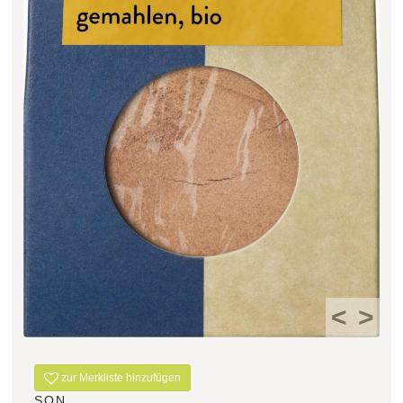
Filter zurücksetzen
<
>
zur Merkliste hinzufügen
SON