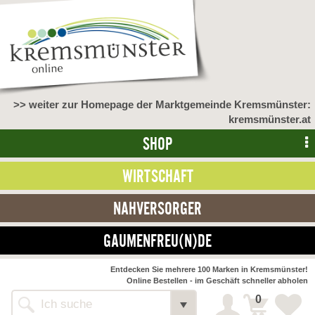
>> weiter zur Homepage der Marktgemeinde Kremsmünster:
kremsmünster.at
SHOP
WIRTSCHAFT
NAHVERSORGER
GAUMENFREU(N)DE
NAHVERSORGER
Entdecken Sie mehrere 100 Marken in Kremsmünster!
Online Bestellen - im Geschäft schneller abholen
>> Bauernmarkt <<
Detail
0
Alle Webseiten
Bäckerei Zöhrmühle
Detail