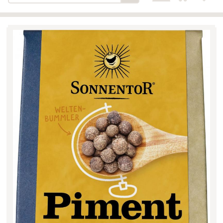
Bäckerei-Konditorei-Café
Detail
Schlair
Biohof Öllinger
Detail
Fleischerei Hüthmayr
Detail
Hofladen Hoffelner
Detail
Kuglbauer - Familie Bischof
Detail
La Toscana Anita Wolf e.U.
Detail
Söllradls Naturkostladen
Detail
Stiftsgärtnerei
Detail
Weinkellerei Stift
Detail
Kremsmünster
Wildkraut
Detail
KATEGORIE