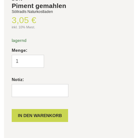
Piment gemahlen
Söllradls Naturkostladen
3,05 €
inkl. 10% Mwst.
lagernd
Menge:
Notiz: