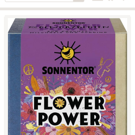
Bäckerei-Konditorei-Café
Detail
Schlair
Biohof Öllinger
Detail
Fleischerei Hüthmayr
Detail
Hofladen Hoffelner
Detail
Kuglbauer - Familie Bischof
Detail
La Toscana Anita Wolf e.U.
Detail
Söllradls Naturkostladen
Detail
Stiftsgärtnerei
Detail
Weinkellerei Stift
Detail
Kremsmünster
Wildkraut
Detail
KATEGORIE