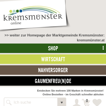
>> weiter zur Homepage der Marktgemeinde Kremsmünster:
kremsmünster.at
SHOP
WIRTSCHAFT
NAHVERSORGER
GAUMENFREU(N)DE
NAHVERSORGER
Entdecken Sie mehrere 100 Marken in Kremsmünster!
Online Bestellen - im Geschäft schneller abholen
>> Bauernmarkt <<
Detail
0
Alle Webseiten
Bäckerei Zöhrmühle
Detail