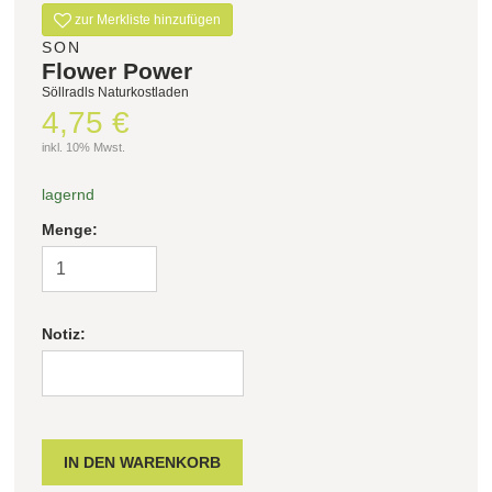
zur Merkliste hinzufügen
SON
Flower Power
Söllradls Naturkostladen
4,75 €
inkl. 10% Mwst.
lagernd
Menge:
Notiz: