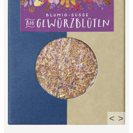
Filter zurücksetzen
<
>