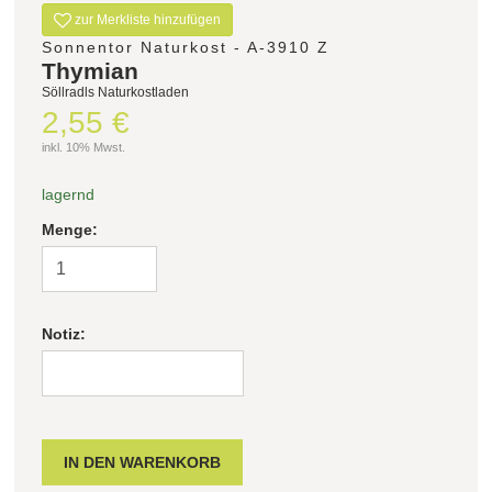
zur Merkliste hinzufügen
Sonnentor Naturkost - A-3910 Z
Thymian
Söllradls Naturkostladen
2,55 €
inkl. 10% Mwst.
lagernd
Menge:
Notiz: