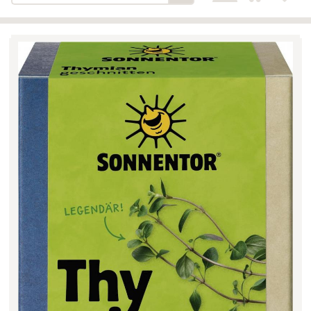
Bäckerei-Konditorei-Café
Detail
Schlair
Biohof Öllinger
Detail
Fleischerei Hüthmayr
Detail
Hofladen Hoffelner
Detail
Kuglbauer - Familie Bischof
Detail
La Toscana Anita Wolf e.U.
Detail
Söllradls Naturkostladen
Detail
Stiftsgärtnerei
Detail
Weinkellerei Stift
Detail
Kremsmünster
Wildkraut
Detail
KATEGORIE