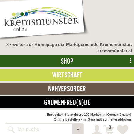
>> weiter zur Homepage der Marktgemeinde Kremsmünster:
kremsmünster.at
SHOP
WIRTSCHAFT
NAHVERSORGER
GAUMENFREU(N)DE
NAHVERSORGER
Entdecken Sie mehrere 100 Marken in Kremsmünster!
Online Bestellen - im Geschäft schneller abholen
>> Bauernmarkt <<
Detail
0
Alle Webseiten
Bäckerei Zöhrmühle
Detail