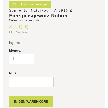
zur Merkliste hinzufügen
Sonnentor Naturkost - A-3910 Z
Eierspeisgewürz Rührei
Söllradls Naturkostladen
4,10 €
inkl. 10% Mwst.
lagernd
Menge:
Notiz: