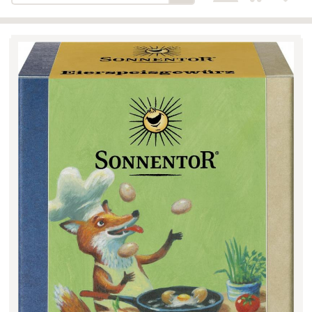
Bäckerei-Konditorei-Café
Detail
Schlair
Biohof Öllinger
Detail
Fleischerei Hüthmayr
Detail
Hofladen Hoffelner
Detail
Kuglbauer - Familie Bischof
Detail
La Toscana Anita Wolf e.U.
Detail
Söllradls Naturkostladen
Detail
Stiftsgärtnerei
Detail
Weinkellerei Stift
Detail
Kremsmünster
Wildkraut
Detail
KATEGORIE