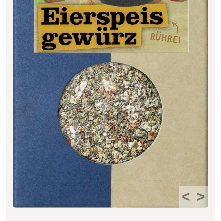
Filter zurücksetzen
<
>