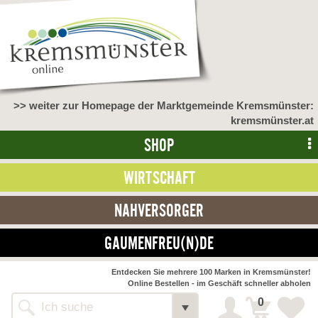
>> weiter zur Homepage der Marktgemeinde Kremsmünster:
kremsmünster.at
SHOP
WIRTSCHAFT
NAHVERSORGER
GAUMENFREU(N)DE
NAHVERSORGER
Entdecken Sie mehrere 100 Marken in Kremsmünster!
Online Bestellen - im Geschäft schneller abholen
>> Bauernmarkt <<
Detail
0
Alle Webseiten
Bäckerei Zöhrmühle
Detail