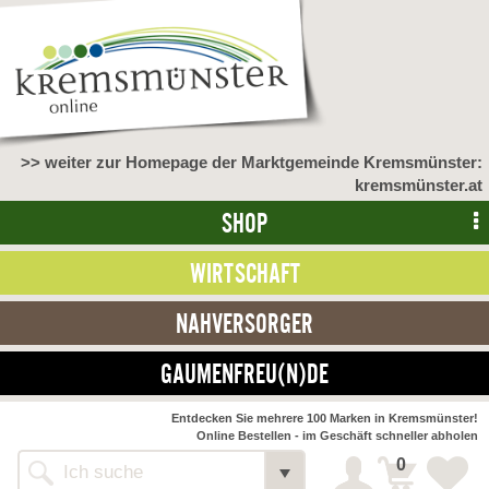
>> weiter zur Homepage der Marktgemeinde Kremsmünster:
kremsmünster.at
SHOP
WIRTSCHAFT
NAHVERSORGER
GAUMENFREU(N)DE
NAHVERSORGER
Entdecken Sie mehrere 100 Marken in Kremsmünster!
Online Bestellen - im Geschäft schneller abholen
>> Bauernmarkt <<
Detail
0
Alle Webseiten
Bäckerei Zöhrmühle
Detail