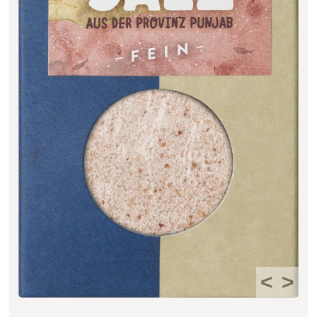
Filter zurücksetzen
<
>