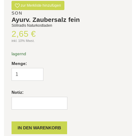
zur Merkliste hinzufügen
SON
Ayurv. Zaubersalz fein
Söllradls Naturkostladen
2,65 €
inkl. 10% Mwst.
lagernd
Menge:
Notiz: