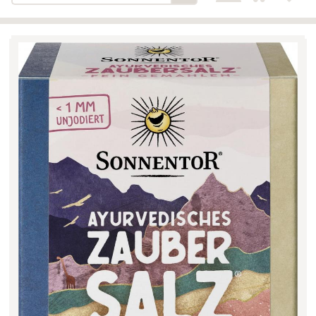
Bäckerei-Konditorei-Café
Detail
Schlair
Biohof Öllinger
Detail
Fleischerei Hüthmayr
Detail
Hofladen Hoffelner
Detail
Kuglbauer - Familie Bischof
Detail
La Toscana Anita Wolf e.U.
Detail
Söllradls Naturkostladen
Detail
Stiftsgärtnerei
Detail
Weinkellerei Stift
Detail
Kremsmünster
Wildkraut
Detail
KATEGORIE